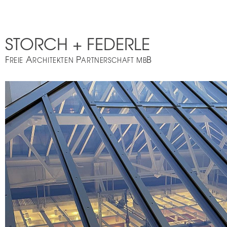
STORCH + FEDERLE
F
A
P
B
REIE
RCHITEKTEN
ARTNERSCHAFT MB