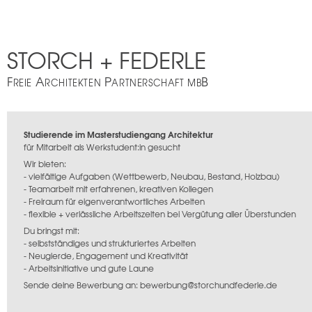
STORCH + FEDERLE
F
A
P
B
REIE
RCHITEKTEN
ARTNERSCHAFT MB
Studierende im Masterstudiengang Architektur
für Mitarbeit als Werkstudent:in gesucht
Wir bieten:
- vielfältige Aufgaben (Wettbewerb, Neubau, Bestand, Holzbau)
- Teamarbeit mit erfahrenen, kreativen Kollegen
- Freiraum für eigenverantwortliches Arbeiten
- flexible + verlässliche Arbeitszeiten bei Vergütung aller Überstunden
Du bringst mit:
- selbstständiges und strukturiertes Arbeiten
- Neugierde, Engagement und Kreativität
- Arbeitsinitiative und gute Laune
Sende deine Bewerbung an: bewerbung@storchundfederle.de