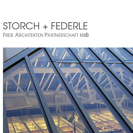
STORCH + FEDERLE
F
A
P
B
REIE
RCHITEKTEN
ARTNERSCHAFT MB