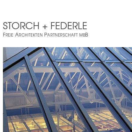
STORCH + FEDERLE
F
A
P
B
REIE
RCHITEKTEN
ARTNERSCHAFT MB