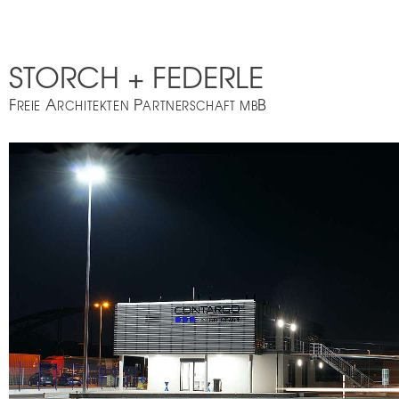
STORCH + FEDERLE
F
A
P
B
REIE
RCHITEKTEN
ARTNERSCHAFT MB