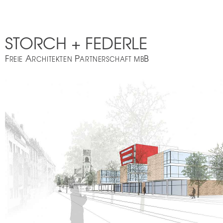
STORCH + FEDERLE
F
A
P
B
REIE
RCHITEKTEN
ARTNERSCHAFT MB