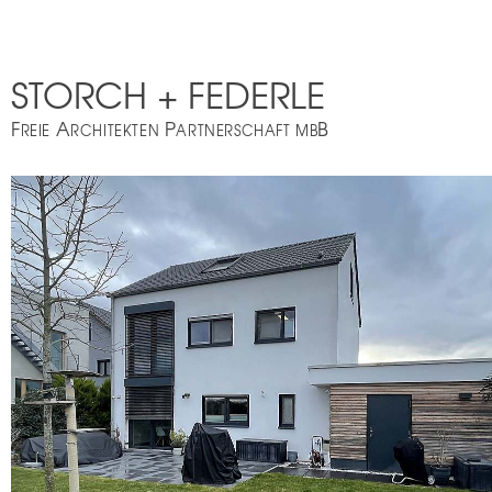
STORCH + FEDERLE
F
A
P
B
REIE
RCHITEKTEN
ARTNERSCHAFT MB