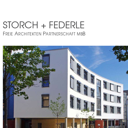
STORCH + FEDERLE
F
A
P
B
REIE
RCHITEKTEN
ARTNERSCHAFT MB