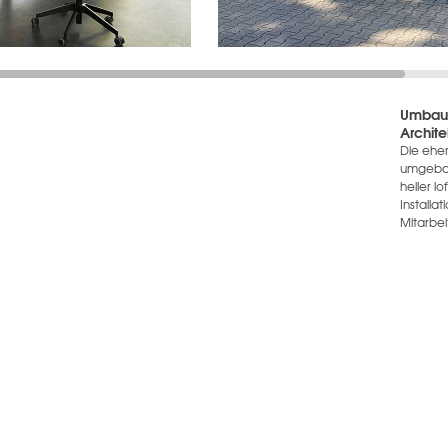
Umbau 
Archite
Die ehe
umgebaut
heller l
Installa
Mitarbei