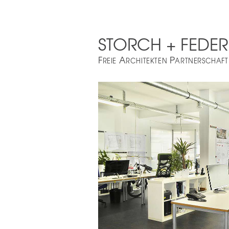
STORCH + FEDER
F
A
P
REIE
RCHITEKTEN
ARTNERSCHAFT