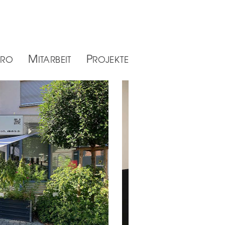
M
P
ÜRO
ITARBEIT
ROJEKTE