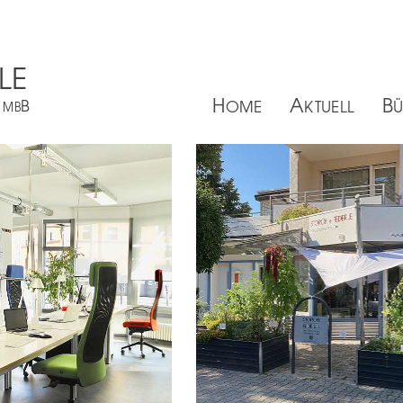
LE
H
A
B
B
OME
KTUELL
 MB