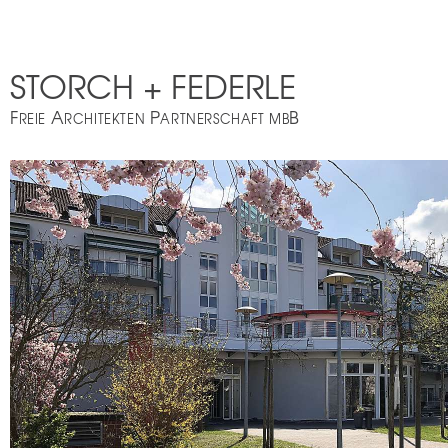
STORCH + FEDERLE
F
A
P
B
REIE
RCHITEKTEN
ARTNERSCHAFT MB